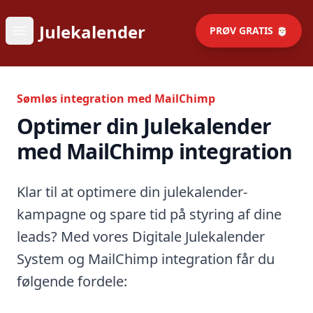
Julekalender
PRØV GRATIS 🎅🏻
Open main menu
Sømløs integration med MailChimp
Optimer din Julekalender
med MailChimp integration
Klar til at optimere din julekalender-
kampagne og spare tid på styring af dine
leads? Med vores Digitale Julekalender
System og MailChimp integration får du
følgende fordele: